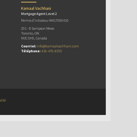
Kamaal Vachhani
Mortgage Agent Level 2
Permis d’initiateur #M17000410
201 - 8 Sampson Mews
Toronto, ON
M3C 0H5, Canada
Courriel:
info@kamaalvachhani.com
Téléphone:
416-476-8355
alité