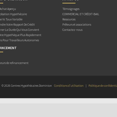
 Achat Aperçu
Témoignages
obation Hypothécaire
COMMERCIAL ET CRÉDIT-BAIL
e Vs Taux Variable
Ressources
dre Votre Rapport De Crédit
Prêteurs et associations
ner La Durée Qui Vous Convient
Contactez-nous
otre Hypothèque Plus Rapidement
ns Pour Travailleurs Autonomes
NANCEMENT
teurs de refinancement
© 2026 Centres Hypothécaires Dominion
Conditions d’utilisation
|
Politique de confidenti