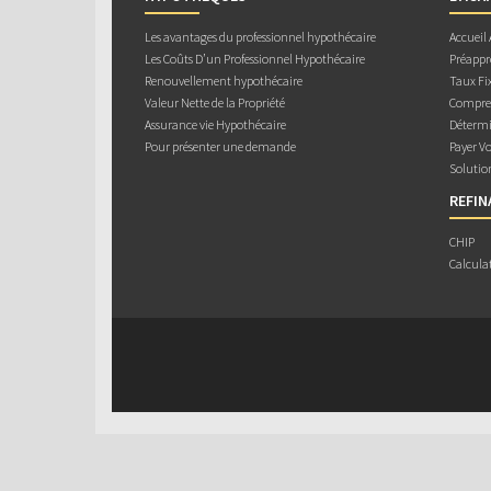
Les avantages du professionnel hypothécaire
Accueil
Les Coûts D’un Professionnel Hypothécaire
Préappr
Renouvellement hypothécaire
Taux Fix
Valeur Nette de la Propriété
Compren
Assurance vie Hypothécaire
Détermi
Pour présenter une demande
Payer V
Solutio
REFI
CHIP
Calcula