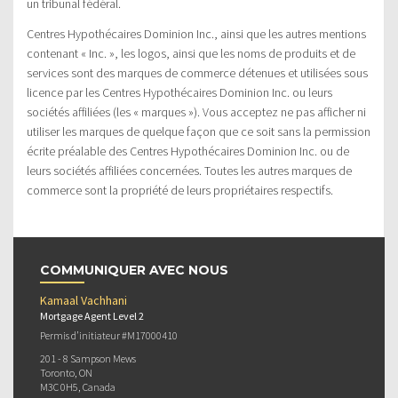
un tribunal fédéral.
Centres Hypothécaires Dominion Inc., ainsi que les autres mentions
contenant « Inc. », les logos, ainsi que les noms de produits et de
services sont des marques de commerce détenues et utilisées sous
licence par les Centres Hypothécaires Dominion Inc. ou leurs
sociétés affiliées (les « marques »). Vous acceptez ne pas afficher ni
utiliser les marques de quelque façon que ce soit sans la permission
écrite préalable des Centres Hypothécaires Dominion Inc. ou de
leurs sociétés affiliées concernées. Toutes les autres marques de
commerce sont la propriété de leurs propriétaires respectifs.
COMMUNIQUER AVEC NOUS
Kamaal Vachhani
Mortgage Agent Level 2
Permis d’initiateur #M17000410
201 - 8 Sampson Mews
Toronto, ON
M3C 0H5, Canada