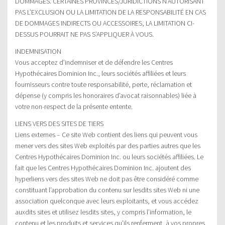
DOMMAGES. CERTAINES PROVINCES/JURIDICTIONS N’AUTORISANT
PAS L’EXCLUSION OU LA LIMITATION DE LA RESPONSABILITÉ EN CAS
DE DOMMAGES INDIRECTS OU ACCESSOIRES, LA LIMITATION CI-
DESSUS POURRAIT NE PAS S’APPLIQUER À VOUS.
INDEMNISATION
Vous acceptez d’indemniser et de défendre les Centres
Hypothécaires Dominion Inc., leurs sociétés affiliées et leurs
fournisseurs contre toute responsabilité, perte, réclamation et
dépense (y compris les honoraires d’avocat raisonnables) liée à
votre non-respect de la présente entente.
LIENS VERS DES SITES DE TIERS
Liens externes – Ce site Web contient des liens qui peuvent vous
mener vers des sites Web exploités par des parties autres que les
Centres Hypothécaires Dominion Inc. ou leurs sociétés affiliées. Le
fait que les Centres Hypothécaires Dominion Inc. ajoutent des
hyperliens vers des sites Web ne doit pas être considéré comme
constituant l’approbation du contenu sur lesdits sites Web ni une
association quelconque avec leurs exploitants, et vous accédez
auxdits sites et utilisez lesdits sites, y compris l’information, le
contenu et les produits et services qu’ils renferment, à vos propres