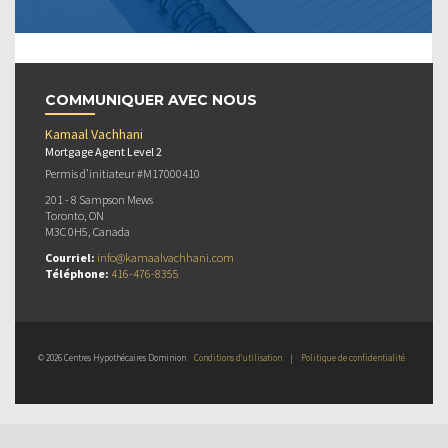
COMMUNIQUER AVEC NOUS
Kamaal Vachhani
Mortgage Agent Level 2
Permis d’initiateur #M17000410
201 - 8 Sampson Mews
Toronto, ON
M3C 0H5, Canada
Courriel:
info@kamaalvachhani.com
Téléphone:
416-476-8355
© 2026 Centres Hypothécaires Dominion
Conditions d’utilisation
|
Politique de confidentialité